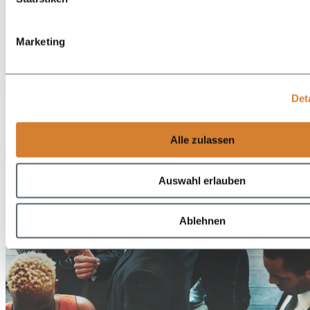
Marketing
DE
Det
EN
Alle zulassen
Auswahl erlauben
Ablehnen