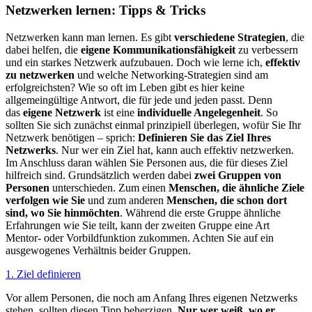
Netzwerken lernen: Tipps & Tricks
Netzwerken kann man lernen. Es gibt
verschiedene Strategien
, die
dabei helfen, die
eigene Kommunikationsfähigkeit
zu verbessern
und ein starkes Netzwerk aufzubauen. Doch wie lerne ich,
effektiv
zu netzwerken
und welche Networking-Strategien sind am
erfolgreichsten? Wie so oft im Leben gibt es hier keine
allgemeingültige Antwort, die für jede und jeden passt. Denn
das
eigene Netzwerk
ist eine
individuelle Angelegenheit
. So
sollten Sie sich zunächst einmal prinzipiell überlegen, wofür Sie Ihr
Netzwerk benötigen – sprich:
Definieren Sie das Ziel Ihres
Netzwerks
. Nur wer ein Ziel hat, kann auch effektiv netzwerken.
Im Anschluss daran wählen Sie Personen aus, die für dieses Ziel
hilfreich sind. Grundsätzlich werden dabei
zwei Gruppen von
Personen
unterschieden. Zum einen
Menschen, die ähnliche Ziele
verfolgen wie Sie
und zum anderen
Menschen, die schon dort
sind, wo Sie hinmöchten
. Während die erste Gruppe ähnliche
Erfahrungen wie Sie teilt, kann der zweiten Gruppe eine Art
Mentor- oder Vorbildfunktion zukommen. Achten Sie auf ein
ausgewogenes Verhältnis beider Gruppen.
1. Ziel definieren
Vor allem Personen, die noch am Anfang Ihres eigenen Netzwerks
stehen, sollten diesen Tipp beherzigen.
Nur wer weiß, wo er