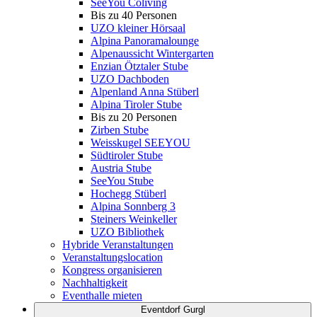
SeeYou Coliving
Bis zu 40 Personen
UZO kleiner Hörsaal
Alpina Panoramalounge
Alpenaussicht Wintergarten
Enzian Ötztaler Stube
UZO Dachboden
Alpenland Anna Stüberl
Alpina Tiroler Stube
Bis zu 20 Personen
Zirben Stube
Weisskugel SEEYOU
Südtiroler Stube
Austria Stube
SeeYou Stube
Hochegg Stüberl
Alpina Sonnberg 3
Steiners Weinkeller
UZO Bibliothek
Hybride Veranstaltungen
Veranstaltungslocation
Kongress organisieren
Nachhaltigkeit
Eventhalle mieten
Eventdorf Gurgl