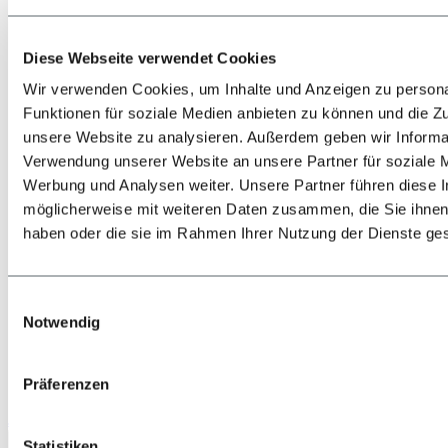
Diese Webseite verwendet Cookies
Wir verwenden Cookies, um Inhalte und Anzeigen zu persona
Funktionen für soziale Medien anbieten zu können und die Zug
unsere Website zu analysieren. Außerdem geben wir Informat
Zurück
Alles zur Lage & Anreise
Verwendung unserer Website an unsere Partner für soziale 
Bahn
Werbung und Analysen weiter. Unsere Partner führen diese 
Bus
möglicherweise mit weiteren Daten zusammen, die Sie ihnen 
PKW
Flugzeug
haben oder die sie im Rahmen Ihrer Nutzung der Dienste g
Shuttle-Transfers & Taxis
Einwilligungsauswahl
Notwendig
Präferenzen
Jetzt anrufen
Statistiken