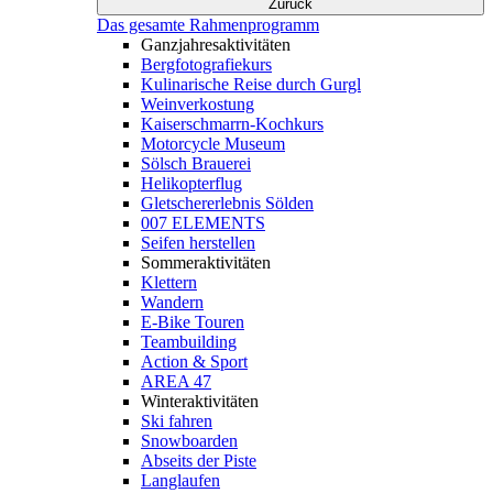
Zurück
Das gesamte Rahmenprogramm
Ganzjahresaktivitäten
Bergfotografiekurs
Kulinarische Reise durch Gurgl
Weinverkostung
Kaiserschmarrn-Kochkurs
Motorcycle Museum
Sölsch Brauerei
Helikopterflug
Gletschererlebnis Sölden
007 ELEMENTS
Seifen herstellen
Sommeraktivitäten
Klettern
Wandern
E-Bike Touren
Teambuilding
Action & Sport
AREA 47
Winteraktivitäten
Ski fahren
Snowboarden
Abseits der Piste
Langlaufen