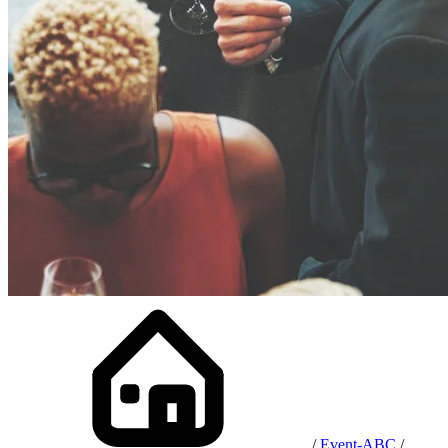
/
Event-ABC
/