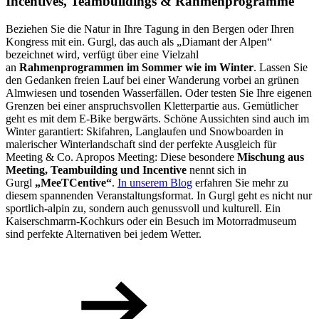
Incentives, Teambuildings & Rahmen­programme
Beziehen Sie die Natur in Ihre Tagung in den Bergen oder Ihren
Kongress mit ein. Gurgl, das auch als „Diamant der Alpen“
bezeichnet wird, verfügt über eine Vielzahl
an
Rahmenprogrammen im Sommer wie im Winter
. Lassen Sie
den Gedanken freien Lauf bei einer Wanderung vorbei an grünen
Almwiesen und tosenden Wasserfällen. Oder testen Sie Ihre eigenen
Grenzen bei einer anspruchsvollen Kletterpartie aus. Gemütlicher
geht es mit dem E-Bike bergwärts. Schöne Aussichten sind auch im
Winter garantiert: Skifahren, Langlaufen und Snowboarden in
malerischer Winterlandschaft sind der perfekte Ausgleich für
Meeting & Co. Apropos Meeting: Diese besondere
Mischung aus
Meeting, Teambuilding und Incentive
nennt sich in
Gurgl
„MeeTCentive“
.
In unserem Blog
erfahren Sie mehr zu
diesem spannenden Veranstaltungsformat. In Gurgl geht es nicht nur
sportlich-alpin zu, sondern auch genussvoll und kulturell. Ein
Kaiserschmarrn-Kochkurs oder ein Besuch im Motorradmuseum
sind perfekte Alternativen bei jedem Wetter.