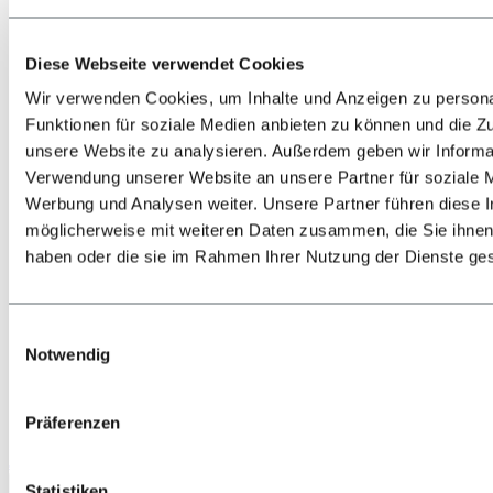
Diese Webseite verwendet Cookies
Wir verwenden Cookies, um Inhalte und Anzeigen zu persona
Funktionen für soziale Medien anbieten zu können und die Zug
unsere Website zu analysieren. Außerdem geben wir Informat
Zurück
Alles zur Lage & Anreise
Verwendung unserer Website an unsere Partner für soziale 
Bahn
Werbung und Analysen weiter. Unsere Partner führen diese 
Bus
möglicherweise mit weiteren Daten zusammen, die Sie ihnen 
PKW
Flugzeug
haben oder die sie im Rahmen Ihrer Nutzung der Dienste g
Shuttle-Transfers & Taxis
Einwilligungsauswahl
Notwendig
Präferenzen
Jetzt anrufen
Statistiken