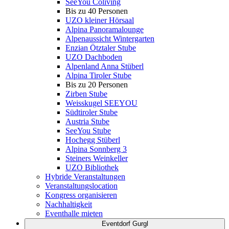
SeeYou Coliving
Bis zu 40 Personen
UZO kleiner Hörsaal
Alpina Panoramalounge
Alpenaussicht Wintergarten
Enzian Ötztaler Stube
UZO Dachboden
Alpenland Anna Stüberl
Alpina Tiroler Stube
Bis zu 20 Personen
Zirben Stube
Weisskugel SEEYOU
Südtiroler Stube
Austria Stube
SeeYou Stube
Hochegg Stüberl
Alpina Sonnberg 3
Steiners Weinkeller
UZO Bibliothek
Hybride Veranstaltungen
Veranstaltungslocation
Kongress organisieren
Nachhaltigkeit
Eventhalle mieten
Eventdorf Gurgl