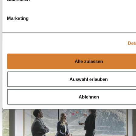
Marketing
DE
Det
EN
Alle zulassen
Auswahl erlauben
Ablehnen