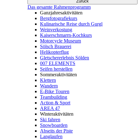
Zurück
Das gesamte Rahmenprogramm
Ganzjahresaktivitäten
Bergfotografiekurs
Kulinarische Reise durch Gurgl
Weinverkostung
Kaiserschmarrn-Kochkurs
Motorcycle Museum
Sölsch Brauerei
Helikopterflug
Gletschererlebnis Sölden
007 ELEMENTS
Seifen herstellen
Sommeraktivitäten
Klettern
Wandern
E-Bike Touren
Teambuilding
Action & Sport
AREA 47
Winteraktivitäten
Ski fahren
Snowboarden
Abseits der Piste
Langlaufen