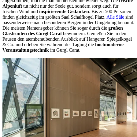
angekommen, möchte man am liebsten nie wieder weg. Die
frische
Alpenluft
tut nicht nur der Seele gut, sondern sorgt auch für
frischen Wind und
inspirierende Gedanken
. Bis zu 500 Personen
finden gleichzeitig im größten Saal Schalfkogel Platz.
Alle Säle
sind
passenderweise nach besonderen Bergen in der Umgebung benannt.
Die meisten Namensgeber können Sie sogar durch die
großen
Glasfronten des Gurgl Carat
bewundern. Genießen Sie in den
Pausen den atemberaubenden Ausblick auf Hangerer, Spiegelkogel
& Co. und erleben Sie während der Tagung die
hochmoderne
Veranstaltungstechnik
im Gurgl Carat.