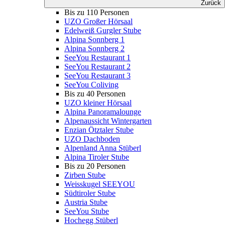
Zurück
Bis zu 110 Personen
UZO Großer Hörsaal
Edelweiß Gurgler Stube
Alpina Sonnberg 1
Alpina Sonnberg 2
SeeYou Restaurant 1
SeeYou Restaurant 2
SeeYou Restaurant 3
SeeYou Coliving
Bis zu 40 Personen
UZO kleiner Hörsaal
Alpina Panoramalounge
Alpenaussicht Wintergarten
Enzian Ötztaler Stube
UZO Dachboden
Alpenland Anna Stüberl
Alpina Tiroler Stube
Bis zu 20 Personen
Zirben Stube
Weisskugel SEEYOU
Südtiroler Stube
Austria Stube
SeeYou Stube
Hochegg Stüberl