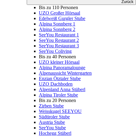
Zurück
Bis zu 110 Personen
UZO Großer Hörsaal
Edelweiß Gurgler Stube
Alpina Sonnberg 1
Alpina Sonnberg 2
SeeYou Restaurant 1
SeeYou Restaurant 2
SeeYou Restaurant 3
SeeYou Coliving
Bis zu 40 Personen
UZO kleiner Hörsaal
Alpina Panoramalounge
Alpenaussicht Wintergarten
Enzian Ötztaler Stube
UZO Dachboden
Alpenland Anna Stüberl
Alpina Tiroler Stube
Bis zu 20 Personen
Zirben Stube
Weisskugel SEEYOU
Südtiroler Stube
Austria Stube
SeeYou Stube
Hochegg Stüberl