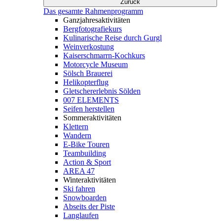
Zurück
Das gesamte Rahmenprogramm
Ganzjahresaktivitäten
Bergfotografiekurs
Kulinarische Reise durch Gurgl
Weinverkostung
Kaiserschmarrn-Kochkurs
Motorcycle Museum
Sölsch Brauerei
Helikopterflug
Gletschererlebnis Sölden
007 ELEMENTS
Seifen herstellen
Sommeraktivitäten
Klettern
Wandern
E-Bike Touren
Teambuilding
Action & Sport
AREA 47
Winteraktivitäten
Ski fahren
Snowboarden
Abseits der Piste
Langlaufen