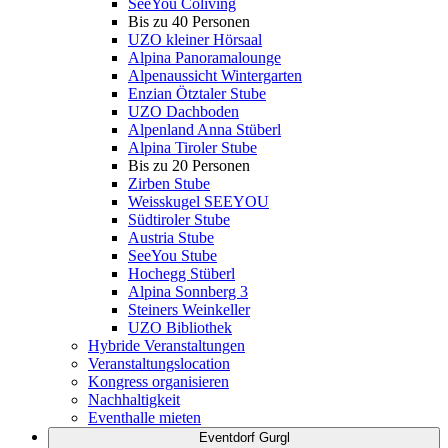
SeeYou Coliving
Bis zu 40 Personen
UZO kleiner Hörsaal
Alpina Panoramalounge
Alpenaussicht Wintergarten
Enzian Ötztaler Stube
UZO Dachboden
Alpenland Anna Stüberl
Alpina Tiroler Stube
Bis zu 20 Personen
Zirben Stube
Weisskugel SEEYOU
Südtiroler Stube
Austria Stube
SeeYou Stube
Hochegg Stüberl
Alpina Sonnberg 3
Steiners Weinkeller
UZO Bibliothek
Hybride Veranstaltungen
Veranstaltungslocation
Kongress organisieren
Nachhaltigkeit
Eventhalle mieten
Eventdorf Gurgl