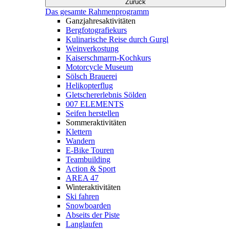
Zurück
Das gesamte Rahmenprogramm
Ganzjahresaktivitäten
Bergfotografiekurs
Kulinarische Reise durch Gurgl
Weinverkostung
Kaiserschmarrn-Kochkurs
Motorcycle Museum
Sölsch Brauerei
Helikopterflug
Gletschererlebnis Sölden
007 ELEMENTS
Seifen herstellen
Sommeraktivitäten
Klettern
Wandern
E-Bike Touren
Teambuilding
Action & Sport
AREA 47
Winteraktivitäten
Ski fahren
Snowboarden
Abseits der Piste
Langlaufen