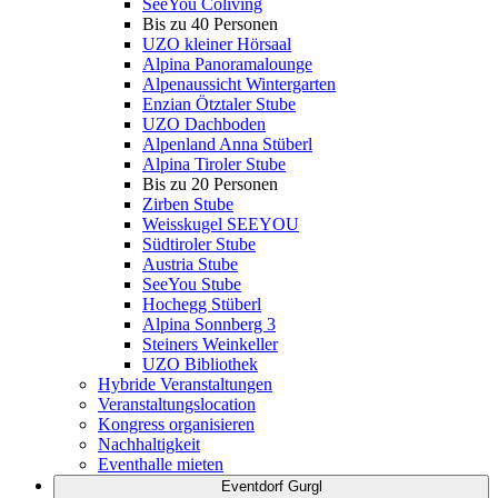
SeeYou Coliving
Bis zu 40 Personen
UZO kleiner Hörsaal
Alpina Panoramalounge
Alpenaussicht Wintergarten
Enzian Ötztaler Stube
UZO Dachboden
Alpenland Anna Stüberl
Alpina Tiroler Stube
Bis zu 20 Personen
Zirben Stube
Weisskugel SEEYOU
Südtiroler Stube
Austria Stube
SeeYou Stube
Hochegg Stüberl
Alpina Sonnberg 3
Steiners Weinkeller
UZO Bibliothek
Hybride Veranstaltungen
Veranstaltungslocation
Kongress organisieren
Nachhaltigkeit
Eventhalle mieten
Eventdorf Gurgl