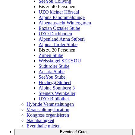
SeeYou Coliving
Bis zu 40 Personen
UZO kleiner Hörsaal
Alpina Panoramalounge
Alpenaussicht Wintergarten
Enzian Ötztaler Stube
UZO Dachboden
Alpenland Anna Stüberl
Alpina Tiroler Stube
Bis zu 20 Personen
Zirben Stube
Weisskugel SEEYOU
Südtiroler Stube
Austria Stube
SeeYou Stube
Hochegg Stüberl
Alpina Sonnberg 3
Steiners Weinkeller
UZO Bibliothek
Hybride Veranstaltungen
Veranstaltungslocation
Kongress organisieren
Nachhaltigkeit
Eventhalle mieten
Eventdorf Gurgl