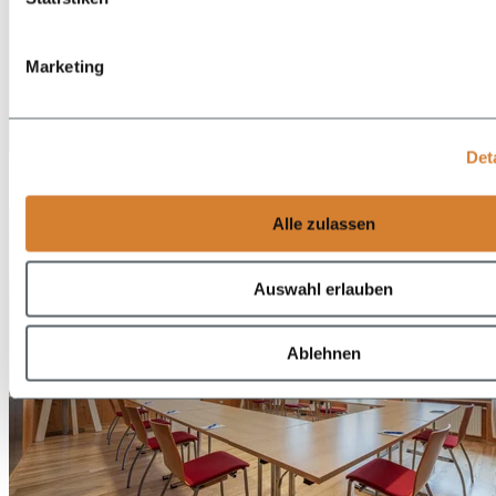
Marketing
DE
Det
EN
Alle zulassen
Auswahl erlauben
Ablehnen