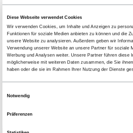
Diese Webseite verwendet Cookies
Wir verwenden Cookies, um Inhalte und Anzeigen zu persona
Funktionen für soziale Medien anbieten zu können und die Zug
unsere Website zu analysieren. Außerdem geben wir Informat
Zurück
Alles zur Lage & Anreise
Verwendung unserer Website an unsere Partner für soziale 
Bahn
Werbung und Analysen weiter. Unsere Partner führen diese 
Bus
möglicherweise mit weiteren Daten zusammen, die Sie ihnen 
PKW
Flugzeug
haben oder die sie im Rahmen Ihrer Nutzung der Dienste g
Shuttle-Transfers & Taxis
Einwilligungsauswahl
Notwendig
Präferenzen
Jetzt anrufen
Statistiken