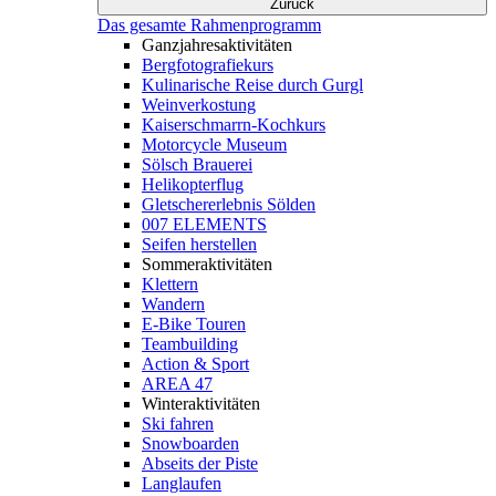
Zurück
Das gesamte Rahmenprogramm
Ganzjahresaktivitäten
Bergfotografiekurs
Kulinarische Reise durch Gurgl
Weinverkostung
Kaiserschmarrn-Kochkurs
Motorcycle Museum
Sölsch Brauerei
Helikopterflug
Gletschererlebnis Sölden
007 ELEMENTS
Seifen herstellen
Sommeraktivitäten
Klettern
Wandern
E-Bike Touren
Teambuilding
Action & Sport
AREA 47
Winteraktivitäten
Ski fahren
Snowboarden
Abseits der Piste
Langlaufen