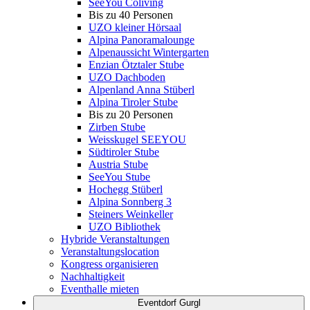
SeeYou Coliving
Bis zu 40 Personen
UZO kleiner Hörsaal
Alpina Panoramalounge
Alpenaussicht Wintergarten
Enzian Ötztaler Stube
UZO Dachboden
Alpenland Anna Stüberl
Alpina Tiroler Stube
Bis zu 20 Personen
Zirben Stube
Weisskugel SEEYOU
Südtiroler Stube
Austria Stube
SeeYou Stube
Hochegg Stüberl
Alpina Sonnberg 3
Steiners Weinkeller
UZO Bibliothek
Hybride Veranstaltungen
Veranstaltungslocation
Kongress organisieren
Nachhaltigkeit
Eventhalle mieten
Eventdorf Gurgl