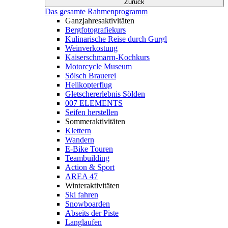
Zurück
Das gesamte Rahmenprogramm
Ganzjahresaktivitäten
Bergfotografiekurs
Kulinarische Reise durch Gurgl
Weinverkostung
Kaiserschmarrn-Kochkurs
Motorcycle Museum
Sölsch Brauerei
Helikopterflug
Gletschererlebnis Sölden
007 ELEMENTS
Seifen herstellen
Sommeraktivitäten
Klettern
Wandern
E-Bike Touren
Teambuilding
Action & Sport
AREA 47
Winteraktivitäten
Ski fahren
Snowboarden
Abseits der Piste
Langlaufen