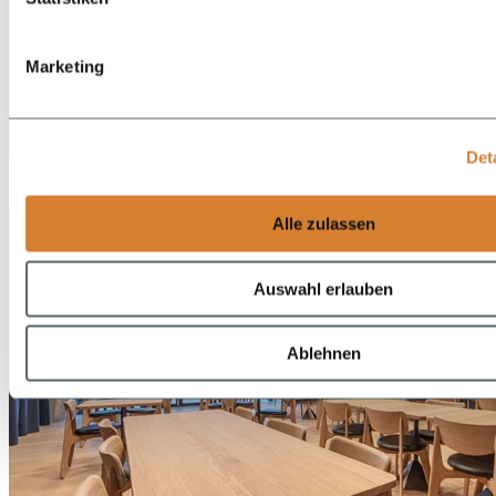
Marketing
DE
Det
EN
Alle zulassen
Auswahl erlauben
Ablehnen