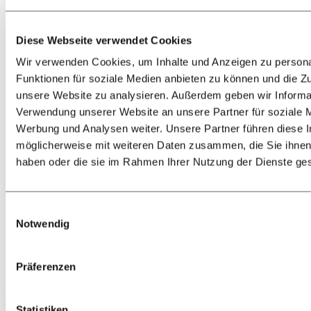
Diese Webseite verwendet Cookies
Wir verwenden Cookies, um Inhalte und Anzeigen zu persona
Funktionen für soziale Medien anbieten zu können und die Zug
unsere Website zu analysieren. Außerdem geben wir Informat
Zurück
Alles zur Lage & Anreise
Verwendung unserer Website an unsere Partner für soziale 
Bahn
Werbung und Analysen weiter. Unsere Partner führen diese 
Bus
möglicherweise mit weiteren Daten zusammen, die Sie ihnen 
PKW
Flugzeug
haben oder die sie im Rahmen Ihrer Nutzung der Dienste g
Shuttle-Transfers & Taxis
Einwilligungsauswahl
Notwendig
Präferenzen
Jetzt anrufen
Statistiken