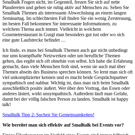
Smalltalk Fragen nicht, im Gegenteil, freuen Sie sich auf nette
Plaudereien und gehen sie ruhig aktiv auf Menschen zu. Sehen Sie
Smalltalk Themen als interessante Abwechslung an einem langen
Seminartag. Im schlechtesten Fall finden Sie ein wenig Zerstreuung,
im besten Fall bekommen Sie interessante Informationen, zu
welchem Thema auch immer. Vielleicht in welchem
Gourmetrestaurant in Gurgl man besonders gut isst oder wo sich
eine gute Laufstrecke befindet …
Ich finde, es muss bei Smalltalk Themen auch gar nicht unbedingt
nur ums krampfhafte Netzwerken oder um berufliche Themen
gehen, das ergibt sich oft ohnehin von selbst. Ich habe die Erfahrung
gemacht, dass viele Menschen froh sind, wenn sie auch mal über
Themen abseits des Business sprechen können. So lernt man sich oft
viel unkomplizierter kennen und es macht beide Gesprächspartner
sympathisch und nahbar. Wichtig ist, dass man sich beim Smalltalk
ausschließlich positiv äußert. Wer über den Vortrag, das Essen oder
anderes lästert, wirkt unsympathisch. Außerdem läuft man Gefahr,
damit bei der völlig falschen Person zu landen. Smalltalk ist happy
talk!
Smalltalk Tipp 2: Suchen Sie Gemeinsamkeiten!
Wie bereitet man sich effektiv auf Smalltalk bei Events vor?