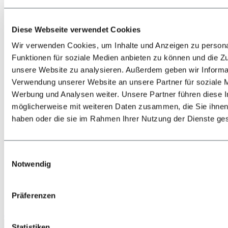
Diese Webseite verwendet Cookies
Wir verwenden Cookies, um Inhalte und Anzeigen zu persona
Funktionen für soziale Medien anbieten zu können und die Zug
unsere Website zu analysieren. Außerdem geben wir Informat
Zurück
Alles zur Lage & Anreise
Verwendung unserer Website an unsere Partner für soziale 
Bahn
Werbung und Analysen weiter. Unsere Partner führen diese 
Bus
möglicherweise mit weiteren Daten zusammen, die Sie ihnen 
PKW
Flugzeug
haben oder die sie im Rahmen Ihrer Nutzung der Dienste g
Shuttle-Transfers & Taxis
Einwilligungsauswahl
Notwendig
Präferenzen
Jetzt anrufen
Statistiken