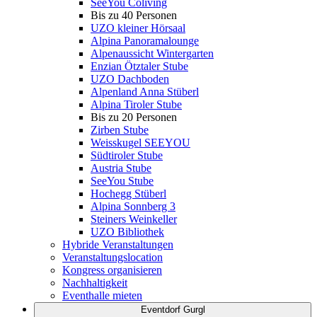
SeeYou Coliving
Bis zu 40 Personen
UZO kleiner Hörsaal
Alpina Panoramalounge
Alpenaussicht Wintergarten
Enzian Ötztaler Stube
UZO Dachboden
Alpenland Anna Stüberl
Alpina Tiroler Stube
Bis zu 20 Personen
Zirben Stube
Weisskugel SEEYOU
Südtiroler Stube
Austria Stube
SeeYou Stube
Hochegg Stüberl
Alpina Sonnberg 3
Steiners Weinkeller
UZO Bibliothek
Hybride Veranstaltungen
Veranstaltungslocation
Kongress organisieren
Nachhaltigkeit
Eventhalle mieten
Eventdorf Gurgl