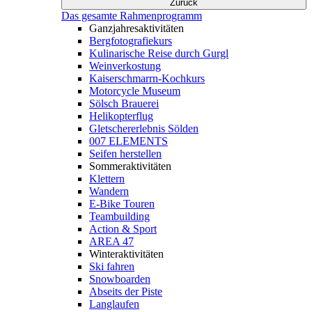
Zurück
Das gesamte Rahmenprogramm
Ganzjahresaktivitäten
Bergfotografiekurs
Kulinarische Reise durch Gurgl
Weinverkostung
Kaiserschmarrn-Kochkurs
Motorcycle Museum
Sölsch Brauerei
Helikopterflug
Gletschererlebnis Sölden
007 ELEMENTS
Seifen herstellen
Sommeraktivitäten
Klettern
Wandern
E-Bike Touren
Teambuilding
Action & Sport
AREA 47
Winteraktivitäten
Ski fahren
Snowboarden
Abseits der Piste
Langlaufen