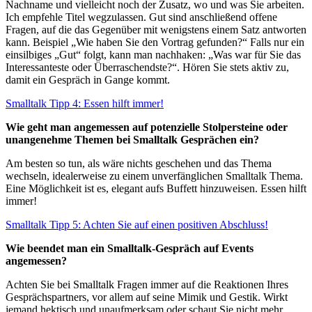
Nachname und vielleicht noch der Zusatz, wo und was Sie arbeiten.
Ich empfehle Titel wegzulassen. Gut sind anschließend offene
Fragen, auf die das Gegenüber mit wenigstens einem Satz antworten
kann. Beispiel „Wie haben Sie den Vortrag gefunden?“ Falls nur ein
einsilbiges „Gut“ folgt, kann man nachhaken: „Was war für Sie das
Interessanteste oder Überraschendste?“. Hören Sie stets aktiv zu,
damit ein Gespräch in Gange kommt.
Smalltalk Tipp 4: Essen hilft immer!
Wie geht man angemessen auf potenzielle Stolpersteine oder
unangenehme Themen bei Smalltalk Gesprächen ein?
Am besten so tun, als wäre nichts geschehen und das Thema
wechseln, idealerweise zu einem unverfänglichen Smalltalk Thema.
Eine Möglichkeit ist es, elegant aufs Buffett hinzuweisen. Essen hilft
immer!
Smalltalk Tipp 5: Achten Sie auf einen positiven Abschluss!
Wie beendet man ein Smalltalk-Gespräch auf Events
angemessen?
Achten Sie bei Smalltalk Fragen immer auf die Reaktionen Ihres
Gesprächspartners, vor allem auf seine Mimik und Gestik. Wirkt
jemand hektisch und unaufmerksam oder schaut Sie nicht mehr