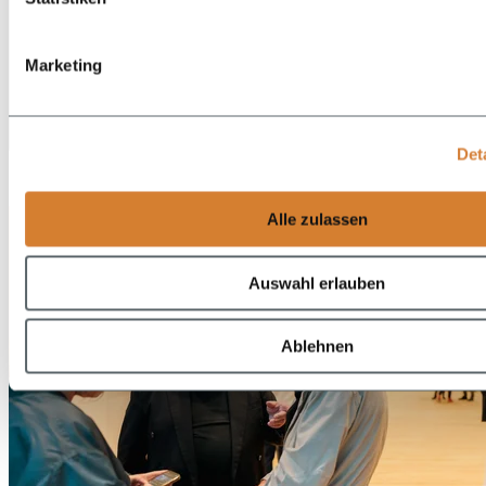
Marketing
DE
Det
EN
Alle zulassen
Auswahl erlauben
Ablehnen