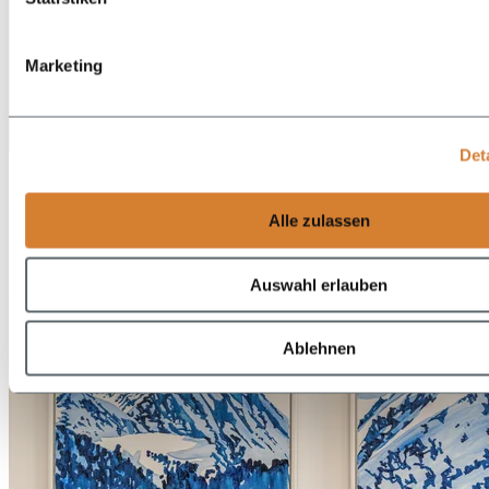
Marketing
DE
Det
EN
Alle zulassen
Auswahl erlauben
Ablehnen