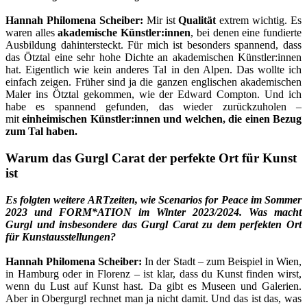
Hannah Philomena Scheiber:
Mir ist
Qualität
extrem wichtig. Es
waren alles
akademische Künstler:innen
, bei denen eine fundierte
Ausbildung dahintersteckt. Für mich ist besonders spannend, dass
das Ötztal eine sehr hohe Dichte an akademischen Künstler:innen
hat. Eigentlich wie kein anderes Tal in den Alpen. Das wollte ich
einfach zeigen. Früher sind ja die ganzen englischen akademischen
Maler ins Ötztal gekommen, wie der Edward Compton. Und ich
habe es spannend gefunden, das wieder zurückzuholen –
mit
einheimischen Künstler:innen und welchen, die einen Bezug
zum Tal haben.
Warum das Gurgl Carat der perfekte Ort für Kunst
ist
Es folgten weitere ARTzeiten, wie Scenarios for Peace im Sommer
2023 und FORM*ATION im Winter 2023/2024. Was macht
Gurgl und insbesondere das Gurgl Carat zu dem perfekten Ort
für Kunstausstellungen?
Hannah Philomena Scheiber:
In der Stadt – zum Beispiel in Wien,
in Hamburg oder in Florenz – ist klar, dass du Kunst finden wirst,
wenn du Lust auf Kunst hast. Da gibt es Museen und Galerien.
Aber in Obergurgl rechnet man ja nicht damit. Und das ist das, was