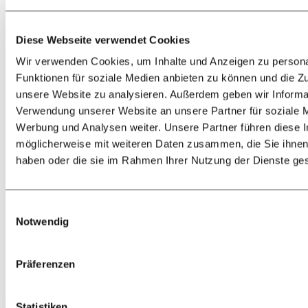
Diese Webseite verwendet Cookies
Wir verwenden Cookies, um Inhalte und Anzeigen zu persona
Funktionen für soziale Medien anbieten zu können und die Zug
unsere Website zu analysieren. Außerdem geben wir Informat
Zurück
Alles zur Lage & Anreise
Verwendung unserer Website an unsere Partner für soziale 
Bahn
Werbung und Analysen weiter. Unsere Partner führen diese 
Bus
möglicherweise mit weiteren Daten zusammen, die Sie ihnen 
PKW
Flugzeug
haben oder die sie im Rahmen Ihrer Nutzung der Dienste g
Shuttle-Transfers & Taxis
Einwilligungsauswahl
Notwendig
Präferenzen
Jetzt anrufen
Statistiken