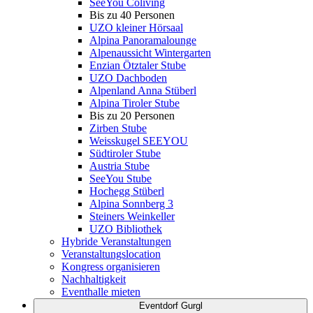
SeeYou Coliving
Bis zu 40 Personen
UZO kleiner Hörsaal
Alpina Panoramalounge
Alpenaussicht Wintergarten
Enzian Ötztaler Stube
UZO Dachboden
Alpenland Anna Stüberl
Alpina Tiroler Stube
Bis zu 20 Personen
Zirben Stube
Weisskugel SEEYOU
Südtiroler Stube
Austria Stube
SeeYou Stube
Hochegg Stüberl
Alpina Sonnberg 3
Steiners Weinkeller
UZO Bibliothek
Hybride Veranstaltungen
Veranstaltungslocation
Kongress organisieren
Nachhaltigkeit
Eventhalle mieten
Eventdorf Gurgl