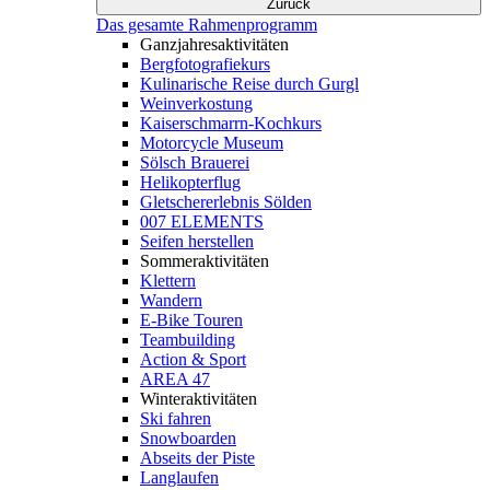
Zurück
Das gesamte Rahmenprogramm
Ganzjahresaktivitäten
Bergfotografiekurs
Kulinarische Reise durch Gurgl
Weinverkostung
Kaiserschmarrn-Kochkurs
Motorcycle Museum
Sölsch Brauerei
Helikopterflug
Gletschererlebnis Sölden
007 ELEMENTS
Seifen herstellen
Sommeraktivitäten
Klettern
Wandern
E-Bike Touren
Teambuilding
Action & Sport
AREA 47
Winteraktivitäten
Ski fahren
Snowboarden
Abseits der Piste
Langlaufen