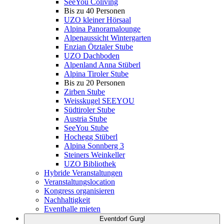
SeeYou Coliving
Bis zu 40 Personen
UZO kleiner Hörsaal
Alpina Panoramalounge
Alpenaussicht Wintergarten
Enzian Ötztaler Stube
UZO Dachboden
Alpenland Anna Stüberl
Alpina Tiroler Stube
Bis zu 20 Personen
Zirben Stube
Weisskugel SEEYOU
Südtiroler Stube
Austria Stube
SeeYou Stube
Hochegg Stüberl
Alpina Sonnberg 3
Steiners Weinkeller
UZO Bibliothek
Hybride Veranstaltungen
Veranstaltungslocation
Kongress organisieren
Nachhaltigkeit
Eventhalle mieten
Eventdorf Gurgl