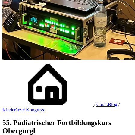
/
Carat.Blog
/
Kinderärzte Kongress
55. Pädia­trischer Fort­bildungs­kurs
Obergurgl