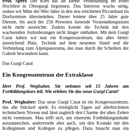
Prof. Sperl:
Der Kurs hat als kleine Veranstaltung im Hotel
Hochfirst in Obergurgl begonnen. Das Interesse wuchs stetig,
sodass wir Mitte der 90er Jahre in den neu errichteten Piccardsaal im
Dorfzentrum übersiedelten. Dieser leistete über 25 Jahre gute
Dienste, bis auch der 250 Personen fassende Veranstaltungsraum
nicht mehr ausreichte. Zudem konnte die Technik mit den
wachsenden Anforderungen nicht länger mithalten. Mit dem Gurgl
Carat haben wir nun ein Kongresszentrum, das alles bietet:
ausreichend Platz, Technik auf dem neuesten Stand und die
Verbindung zum Alpenpanorama, das man durch die Scheiben der
Galerie bewundern kann.
Das Gurgl Carat
Ein Kongress­zentrum der Extraklasse
Herr Prof. Weghuber, Sie nehmen seit 15 Jahren am
Fortbildungskurs teil. Wie erleben Sie das neue Gurgl Carat?
Prof. Weghuber:
Das neue Gurgl Carat ist ein Kongresszentrum,
das alle Stückerl spielt. Es ermöglicht Tagen auf allerhöchstem
technischem Niveau und lässt zugleich den Charme der alten Zeiten
nicht vermissen. Man trifft sich, um einerseits Fortbildungsinhalte
auszutauschen, andererseits aber auch, um den Kontakt mit den
Kolleginnen und Kollegen zu pflegen. Dazu braucht man ein