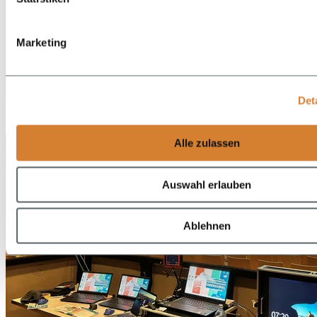
Marketing
DE
Det
EN
Alle zulassen
Auswahl erlauben
Ablehnen