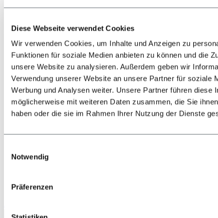
Diese Webseite verwendet Cookies
Wir verwenden Cookies, um Inhalte und Anzeigen zu persona
Funktionen für soziale Medien anbieten zu können und die Zug
unsere Website zu analysieren. Außerdem geben wir Informat
Zurück
Alles zur Lage & Anreise
Verwendung unserer Website an unsere Partner für soziale 
Bahn
Werbung und Analysen weiter. Unsere Partner führen diese 
Bus
möglicherweise mit weiteren Daten zusammen, die Sie ihnen 
PKW
Flugzeug
haben oder die sie im Rahmen Ihrer Nutzung der Dienste g
Shuttle-Transfers & Taxis
Einwilligungsauswahl
Notwendig
Präferenzen
Jetzt anrufen
Statistiken