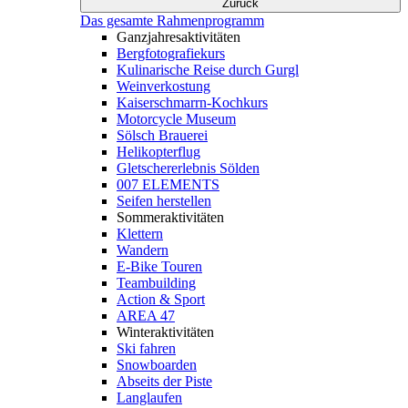
Zurück
Das gesamte Rahmenprogramm
Ganzjahresaktivitäten
Bergfotografiekurs
Kulinarische Reise durch Gurgl
Weinverkostung
Kaiserschmarrn-Kochkurs
Motorcycle Museum
Sölsch Brauerei
Helikopterflug
Gletschererlebnis Sölden
007 ELEMENTS
Seifen herstellen
Sommeraktivitäten
Klettern
Wandern
E-Bike Touren
Teambuilding
Action & Sport
AREA 47
Winteraktivitäten
Ski fahren
Snowboarden
Abseits der Piste
Langlaufen