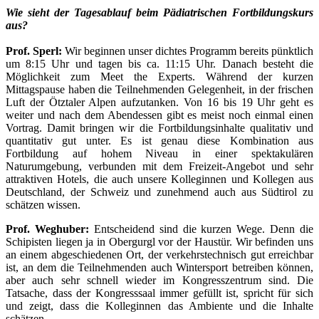
Wie sieht der Tagesablauf beim Pädiatrischen Fortbildungskurs
aus?
Prof. Sperl:
Wir beginnen unser dichtes Programm bereits pünktlich
um 8:15 Uhr und tagen bis ca. 11:15 Uhr. Danach besteht die
Möglichkeit zum Meet the Experts. Während der kurzen
Mittagspause haben die Teilnehmenden Gelegenheit, in der frischen
Luft der Ötztaler Alpen aufzutanken. Von 16 bis 19 Uhr geht es
weiter und nach dem Abendessen gibt es meist noch einmal einen
Vortrag. Damit bringen wir die Fortbildungsinhalte qualitativ und
quantitativ gut unter. Es ist genau diese Kombination aus
Fortbildung auf hohem Niveau in einer spektakulären
Naturumgebung, verbunden mit dem Freizeit-Angebot und sehr
attraktiven Hotels, die auch unsere Kolleginnen und Kollegen aus
Deutschland, der Schweiz und zunehmend auch aus Südtirol zu
schätzen wissen.
Prof. Weghuber:
Entscheidend sind die kurzen Wege. Denn die
Schipisten liegen ja in Obergurgl vor der Haustür. Wir befinden uns
an einem abgeschiedenen Ort, der verkehrstechnisch gut erreichbar
ist, an dem die Teilnehmenden auch Wintersport betreiben können,
aber auch sehr schnell wieder im Kongresszentrum sind. Die
Tatsache, dass der Kongresssaal immer gefüllt ist, spricht für sich
und zeigt, dass die Kolleginnen das Ambiente und die Inhalte
schätzen.